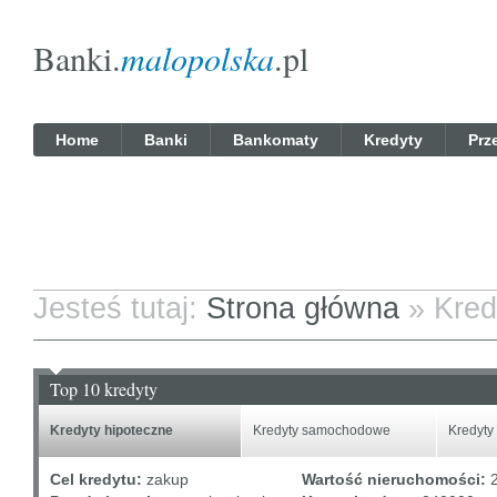
Banki.
malopolska
.pl
Home
Banki
Bankomaty
Kredyty
Prz
Jesteś tutaj:
Strona główna
» Kred
Top 10 kredyty
Kredyty hipoteczne
Kredyty samochodowe
Kredyty
Cel kredytu:
zakup
Wartość nieruchomości:
2