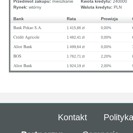
Przedmiot zakupu:
mieszkanie
Kwota kredytu:
240000
Rynek:
wtórny
Waluta kredytu:
PLN
Bank
Rata
Prowizja
Bank Pekao S.A.
1 415,86 zł
0,00%
Crédit Agricole
1 482,41 zł
0,00%
Alior Bank
1 499,64 zł
0,00%
BOŚ
1 762,71 zł
2,20%
Alior Bank
1 924,19 zł
2,00%
Kontakt
Polityk