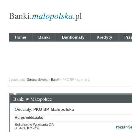
Banki.
malopolska
.pl
Home
Banki
Bankomaty
Kredyty
Prz
Jesteś tutaj:
Strona główna
»
Banki
» PKO BP / strona: 2
Banki w Małopolsce
Oddziały:
PKO BP, Małopolska
Adres odddziału:
Bohaterów Września 2 A
31-620 Kraków